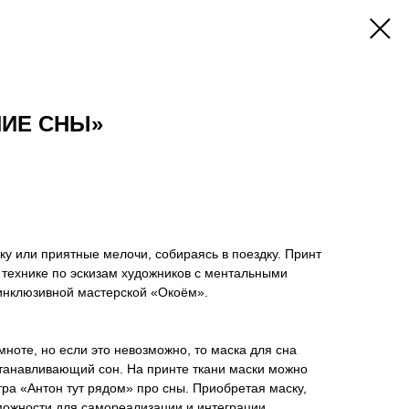
НИЕ СНЫ»
у или приятные мелочи, собираясь в поездку. Принт
 технике по эскизам художников с ментальными
инклюзивной мастерской «Окоём».
мноте, но если это невозможно, то маска для сна
танавливающий сон. На принте ткани маски можно
тра «Антон тут рядом» про сны. Приобретая маску,
можности для самореализации и интеграции