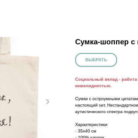
Сумка-шоппер с 
ВЫБРАТЬ
Социальный вклад - работа
инвалидностью.
Сумки с остроумными цитатам
настоящий хит. Нестандартно
аутистического спектра подку
Характеристики:
· 35х40 cм
· 100% хлопок